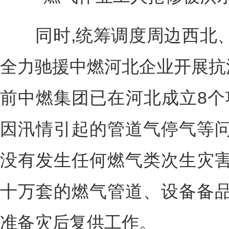
同时,统筹调度周边西北、
全力驰援中燃河北企业开展抗
前中燃集团已在河北成立8个项
因汛情引起的管道气停气等问
没有发生任何燃气类次生灾害
十万套的燃气管道、设备备品
准备灾后复供工作。