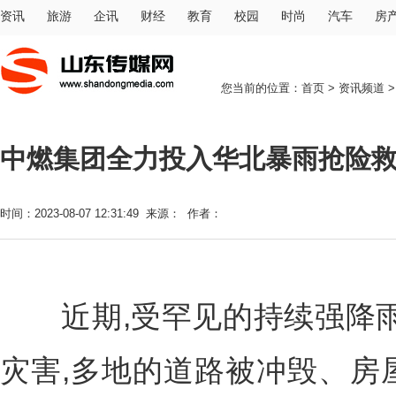
资讯
旅游
企讯
财经
教育
校园
时尚
汽车
房
您当前的位置：
首页
>
资讯频道
中燃集团全力投入华北暴雨抢险救
时间：2023-08-07 12:31:49 来源： 作者：
近期,受罕见的持续强降雨
灾害,多地的道路被冲毁、房