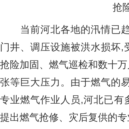
抢
当前河北各地的汛情已趋于
门井、调压设施被洪水损坏,
抢险加固、燃气巡检和数十万
张等巨大压力。由于燃气的易
专业燃气作业人员,河北已有
提出燃气抢修、灾后复供的专