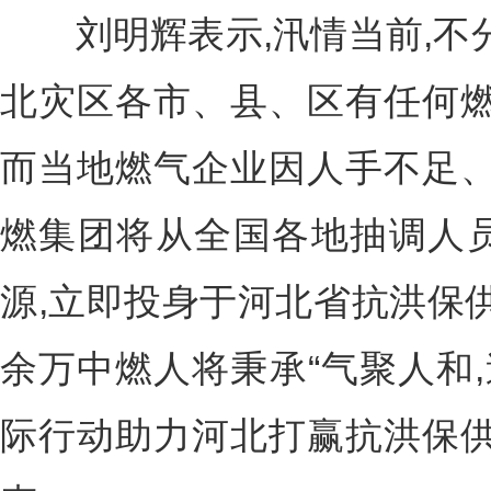
刘明辉表示,汛情当前,不分
北灾区各市、县、区有任何燃
而当地燃气企业因人手不足、
燃集团将从全国各地抽调人
源,立即投身于河北省抗洪保
余万中燃人将秉承“气聚人和,
际行动助力河北打赢抗洪保供