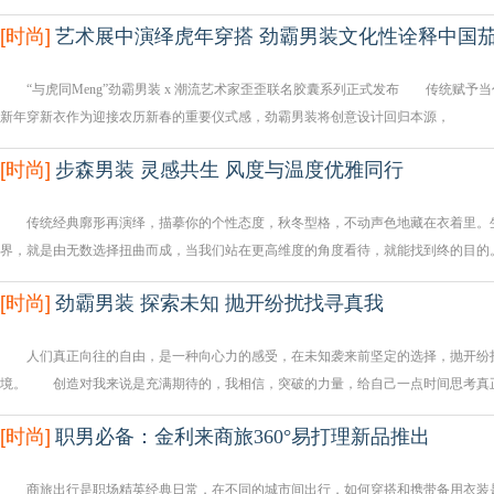
[
时尚
]
艺术展中演绎虎年穿搭 劲霸男装文化性诠释中国
“与虎同Meng”劲霸男装 x 潮流艺术家歪歪联名胶囊系列正式发布 传统赋予
新年穿新衣作为迎接农历新春的重要仪式感，劲霸男装将创意设计回归本源，
[
时尚
]
步森男装 灵感共生 风度与温度优雅同行
传统经典廓形再演绎，描摹你的个性态度，秋冬型格，不动声色地藏在衣着里。生
界，就是由无数选择扭曲而成，当我们站在更高维度的角度看待，就能找到终的目
[
时尚
]
劲霸男装 探索未知 抛开纷扰找寻真我
人们真正向往的自由，是一种向心力的感受，在未知袭来前坚定的选择，抛开纷扰
境。 创造对我来说是充满期待的，我相信，突破的力量，给自己一点时间思考真
[
时尚
]
职男必备：金利来商旅360°易打理新品推出
商旅出行是职场精英经典日常，在不同的城市间出行，如何穿搭和携带备用衣装是