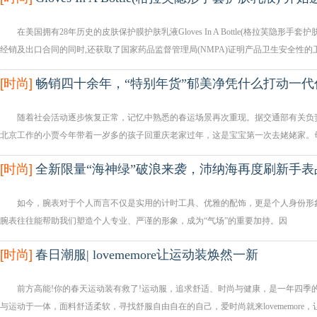
在美国拥有28年历史的皮肤保护膜护肤乳液Gloves In A Bottle(格拉芙隐形
经销及出口合同的同时,还获取了国家药品监督管理局(NMPA)证明产品卫生安全性的
[
时尚
]
畅销四十余年，“特别年货”郁美净凭什么打动一代
随着社会活动逐步恢复正常，记忆中熟悉的春运场景再次重现。据交通部有关负责人介绍
北京工作的小贾今年带着一岁多的孩子回重庆老家过年，这是宝宝第一次去姥姥家。
[
时尚
]
全新限量“海神绿”破浪来袭，沛纳海再度刷新手表
如今，腕表对于个人而言不仅是实用的计时工具、优雅的配饰，更是个人身份形象
腕表往往能帮助我们塑造个人专业、严谨的形象，成为“气场”的重要加持。因
[
时尚
]
春日潮服| lovememore让运动装焕然一新
前方高能!你的春天运动装有救了!运动服，追求舒适、时尚与健康，是一年四季的必备单
与运动于一体，面料舒适柔软，寻找舒服自由自在的自己，爱时尚就来lovememore，