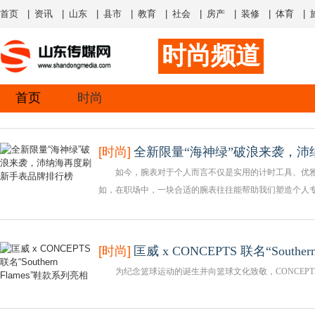
首页
|
资讯
|
山东
|
县市
|
教育
|
社会
|
房产
|
装修
|
体育
|
时尚频道
首页
时尚
[
时尚
]
全新限量“海神绿”破浪来袭，沛
如今，腕表对于个人而言不仅是实用的计时工具、优雅
如，在职场中，一块合适的腕表往往能帮助我们塑造个人专
[
时尚
]
匡威 x CONCEPTS 联名“Southe
为纪念篮球运动的诞生并向篮球文化致敬，CONCEPT