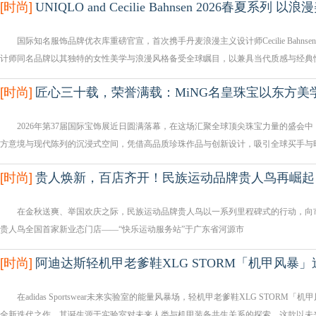
[
时尚
]
UNIQLO and Cecilie Bahnsen 2026春夏系列 以
国际知名服饰品牌优衣库重磅官宣，首次携手丹麦浪漫主义设计师Cecilie Bahnsen推出UNIQL
计师同名品牌以其独特的女性美学与浪漫风格备受全球瞩目，以兼具当代质感与经典
[
时尚
]
匠心三十载，荣誉满载：MiNG名皇珠宝以东方美
2026年第37届国际宝饰展近日圆满落幕，在这场汇聚全球顶尖珠宝力量的盛会中
方意境与现代陈列的沉浸式空间，凭借高品质珍珠作品与创新设计，吸引全球买手与
[
时尚
]
贵人焕新，百店齐开！民族运动品牌贵人鸟再崛起
在金秋送爽、举国欢庆之际，民族运动品牌贵人鸟以一系列里程碑式的行动，向市场
贵人鸟全国首家新业态门店——“快乐运动服务站”于广东省河源市
[
时尚
]
阿迪达斯轻机甲老爹鞋XLG STORM「机甲风暴
在adidas Sportswear未来实验室的能量风暴场，轻机甲老爹鞋XLG STORM「
全新迭代之作，其诞生源于实验室对未来人类与机甲装备共生关系的探索。这款以未