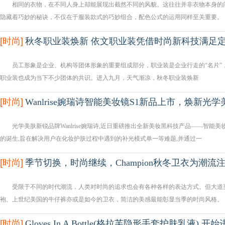
相同的衣物，在不同人身上却能展现出截然不同的风貌。这往往并非衣物本身的问
隐藏着巧妙的秘诀，不仅在于服装款式的巧妙组合，配色公式的运用同样至关重要
[
时尚
]
秋冬职业装焕新 依文职业装凭借时尚新科技满足
员工形象是企业、机构等团体形象的重要组成部分，职业装是企业行走的“名片”
职业装也成为当下不少团体的共识。进入九月，天气渐凉，秋冬职业装焕新
[
时尚
]
Wanlrise婉瑞诗智能美妆镜S1新品上市，焕新光
光学美肤新锐品牌Wanlrise婉瑞诗,近日重磅推出全新美妆黑科技产品——智能美
的诞生,旨在解决用户在化妆护肤过程中遇到的补光模式单一等难题,并通过一
[
时尚
]
季节切换，时尚继续，Champion秋冬卫衣为潮流
受限于不同的时代潮流，人类对时尚的追求也会有各种各样的表达方式。但大道至
袍、上世纪美国的牛仔裤亦或是如今的卫衣，简洁的美感最能彰显当季的时尚风格
[
时尚
]
Gloves In A Bottle(格拉芙隐形手套护肤乳液) 开