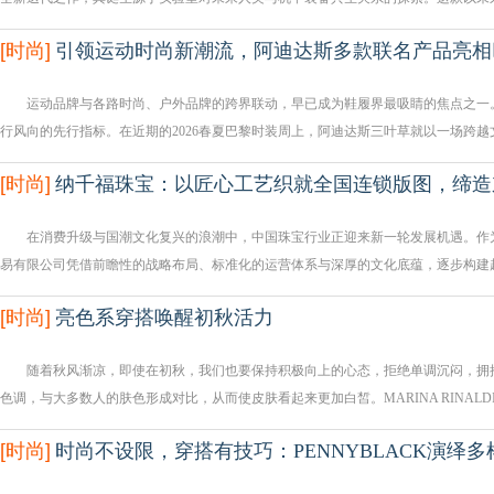
[
时尚
]
引领运动时尚新潮流，阿迪达斯多款联名产品亮相
运动品牌与各路时尚、户外品牌的跨界联动，早已成为鞋履界最吸睛的焦点之一。
行风向的先行指标。在近期的2026春夏巴黎时装周上，阿迪达斯三叶草就以一场跨越
[
时尚
]
纳千福珠宝：以匠心工艺织就全国连锁版图，缔造
在消费升级与国潮文化复兴的浪潮中，中国珠宝行业正迎来新一轮发展机遇。作为
易有限公司凭借前瞻性的战略布局、标准化的运营体系与深厚的文化底蕴，逐步构建
[
时尚
]
亮色系穿搭唤醒初秋活力
随着秋风渐凉，即使在初秋，我们也要保持积极向上的心态，拒绝单调沉闷，拥
色调，与大多数人的肤色形成对比，从而使皮肤看起来更加白皙。MARINA RINALDI 
[
时尚
]
时尚不设限，穿搭有技巧：PENNYBLACK演绎多