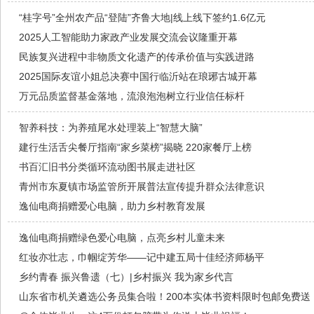
“桂字号”全州农产品“登陆”齐鲁大地|线上线下签约1.6亿元
2025人工智能助力家政产业发展交流会议隆重开幕
民族复兴进程中非物质文化遗产的传承价值与实践进路
2025国际友谊小姐总决赛中国行临沂站在琅琊古城开幕
万元品质监督基金落地，流浪泡泡树立行业信任标杆
智养科技：为养殖尾水处理装上“智慧大脑”
建行生活舌尖餐厅指南“家乡菜榜”揭晓 220家餐厅上榜
书百汇旧书分类循环流动图书展走进社区
青州市东夏镇市场监管所开展普法宣传提升群众法律意识
逸仙电商捐赠爱心电脑，助力乡村教育发展
逸仙电商捐赠绿色爱心电脑，点亮乡村儿童未来
红妆亦壮志，巾帼绽芳华——记中建五局十佳经济师杨平
乡约青春 振兴鲁遗（七）|乡村振兴 我为家乡代言
山东省市机关遴选公务员集合啦！200本实体书资料限时包邮免费送