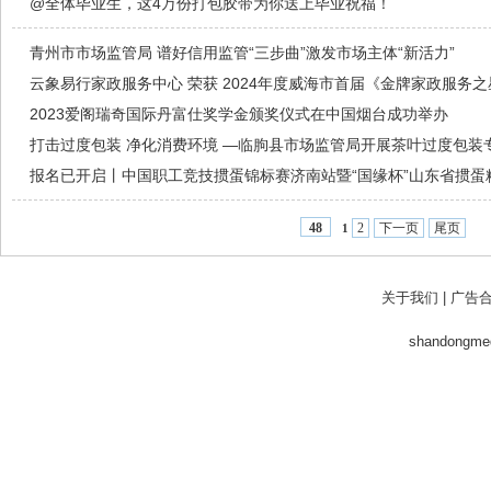
@全体毕业生，这4万份打包胶带为你送上毕业祝福！
青州市市场监管局 谱好信用监管“三步曲”激发市场主体“新活力”
云象易行家政服务中心 荣获 2024年度威海市首届《金牌家政服务
2023爱阁瑞奇国际丹富仕奖学金颁奖仪式在中国烟台成功举办
打击过度包装 净化消费环境 —临朐县市场监管局开展茶叶过度包装
报名已开启丨中国职工竞技掼蛋锦标赛济南站暨“国缘杯”山东省掼蛋
2
下一页
尾页
48
1
关于我们
|
广告
shandong