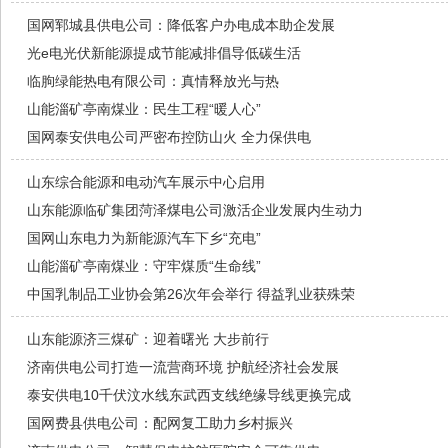
国网郓城县供电公司：降低客户办电成本助企发展
光e电光伏新能源提成节能减排倡导低碳生活
临朐绿能热电有限公司：真情释放光与热
山能淄矿亭南煤业：民生工程“暖人心”
国网泰安供电公司严密布控防山火 全力保供电
山东综合能源和电动汽车展示中心启用
山东能源临矿集团菏泽煤电公司激活企业发展内生动力
国网山东电力为新能源汽车下乡“充电”
山能淄矿亭南煤业：守牢煤质“生命线”
中国乳制品工业协会第26次年会举行 得益乳业获殊荣
山东能源济三煤矿：迎着曙光 大步前行
济南供电公司打造一流营商环境 护航经济社会发展
泰安供电10千伏汶水线东武西支线绝缘导线更换完成
国网费县供电公司：配网复工助力乡村振兴