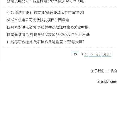
济南供电公司：智慧保电护航医院安全可靠供电
引领清洁用能 山东首批"绿色能源示范村镇"亮相
荣成市供电公司光伏扶贫项目并网发电
国网泰安供电公司:多措并举决战迎峰度冬关键时期
国网莘县供电:打响多维度攻坚战 强化安全生产根基
山能枣矿铁运处:为矿区铁路运输安上“智慧大脑”
2
下一页
尾页
35
1
关于我们
|
广告
shandong