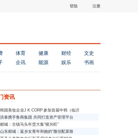
登陆
注册
费
体育
健康
财经
文史
子
企讯
能源
娱乐
书画
门资讯
韩国美妆企业J K CORP.参加首届中韩（临沂
洪泰携手鲁商集团 共同打造资产管理平台
郯城：古镇马头年货大集“猪兴旺”
山东郯城：返乡女青年和她的“微信配菜致