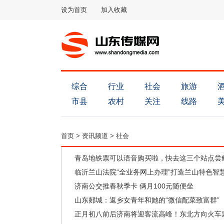
设为首页
加入收藏
综合
行业
社会
旅游
市县
农村
关注
线路
首页
>
资讯频道
>
社会
青岛地铁票可以语音购买啦，快去这三个站点尝
临沂兰山法院“全业务网上办理”打造兰山特色智
济南公交推春秋季卡 俩月100元随便坐
山东郯城：返乡女青年和她的“微信配菜致富群”
正月初八前后济南将迎客流高峰！东北方向火车