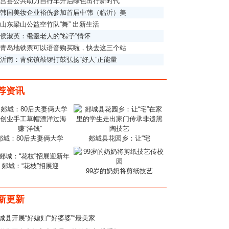
莒县公共助力自行车开启绿色出行新时代
韩国美妆企业裕侁参加首届中韩（临沂）美
山东梁山公益空竹队“舞” 出新生活
侯淑英：耄耋老人的“粽子”情怀
青岛地铁票可以语音购买啦，快去这三个站
沂南：青驼镇敲锣打鼓弘扬“好人”正能量
荐资讯
郯城：80后夫妻俩大学
郯城县花园乡：让“宅
郯城：“花枝”招展迎
99岁的奶奶将剪纸技艺
新更新
城县开展“好媳妇”“好婆婆”“最美家