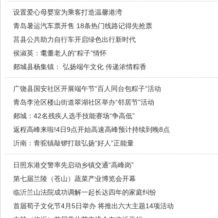
设置爱心母婴室为乘客打造温馨港湾
青岛暑运汽车票开售 18条热门线路记得先抢票
莒县公共助力自行车开启绿色出行新时代
侯淑英：耄耋老人的“粽子”情怀
郯城县杨集镇： 弘扬端午文化 传递浓情粽香
广饶县国安社区开展端午节“百人同台包粽子”活动
青岛李沧区楼山街道翠湖社区举办“邻居节”活动
郯城：42名残疾人选手技能赛场“争高低”
返程高峰来啦!4日9点开始高速高峰预计持续到晚8点
沂南：青驼镇敲锣打鼓弘扬“好人”正能量
日照东港交警率先启动乡镇交通“高峰岗”
第七届兰陵（苍山）蔬菜产业博览会开幕
临沂兰山法院成功调解一起长达四年的家庭纠纷
首届荀子文化节4月5日举办 将推出六大主题14项活动